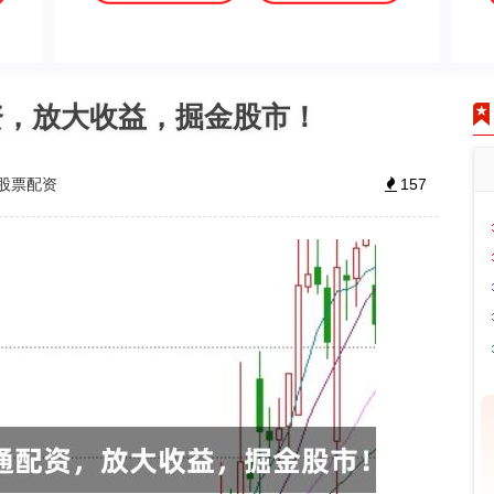
资，放大收益，掘金股市！
股票配资
157