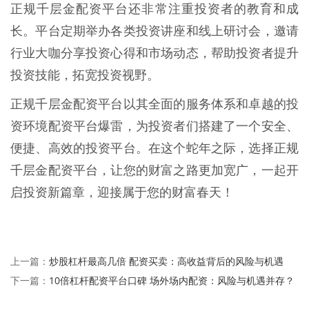
正规千层金配资平台还非常注重投资者的教育和成
长。平台定期举办各类投资讲座和线上研讨会，邀请
行业大咖分享投资心得和市场动态，帮助投资者提升
投资技能，拓宽投资视野。
正规千层金配资平台以其全面的服务体系和卓越的投
资环境配资平台爆雷，为投资者们搭建了一个安全、
便捷、高效的投资平台。在这个蛇年之际，选择正规
千层金配资平台，让您的财富之路更加宽广，一起开
启投资新篇章，迎接属于您的财富春天！
炒股杠杆最高几倍 配资买卖：高收益背后的风险与机遇
上一篇：
10倍杠杆配资平台口碑 场外场内配资：风险与机遇并存？
下一篇：