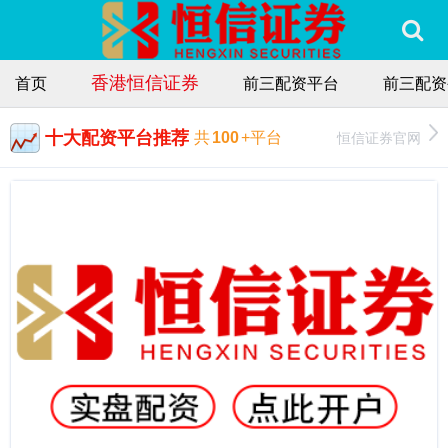
香港恒信证券
首页
前三配资平台
前三配资
十大配资平台推荐
恒信证券官网
共
100
+平台