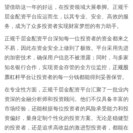
望借助这一年的好运，在投资领域大展拳脚。正规千
层金配资平台应运而生，以其专业、安全、高效的服
务，成为了众多投资者实现财富梦想的有力助手。
正规千层金配资平台深知每一位投资者的资金都来之
不易，因此在资金安全上做到了极致。平台采用先进
的加密技术，确保用户信息不被泄露；同时，与多家
正规股
知名银行合作，实现资金存管的全方位监控，
票杠杆平台
让投资者的每一分钱都能得到妥善保管。
在专业性方面，正规千层金配资平台汇聚了一批业内
资深的金融分析师和投资顾问。他们不仅具备丰富的
市场经验，还能根据每位投资者的风险承受能力和投
资偏好，量身定制个性化的投资方案。无论是稳健型
的投资者，还是追求高收益的激进型投资者，都能在