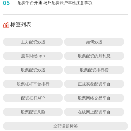
05
配资平台开通 场外配资账户年检注意事项
标签列表
主力配资炒股
如何炒股
股掌财经app
股票配资的月利息
股票配资炒股
股票配资排行榜
股票杠杆平台排行
正规实盘配资平台
配资杠杆APP
股票网络交易平台
股票配资风险
在线网上配资平台
全部话题标签