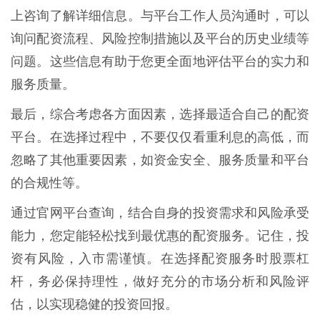
上咨询了解详细信息。与平台工作人员沟通时，可以
询问配资流程、风险控制措施以及平台的历史业绩等
问题。这些信息有助于您更全面地评估平台的实力和
服务质量。
最后，综合考虑各方面因素，选择最适合自己的配资
平台。在选择过程中，不要仅仅看重利息的高低，而
忽略了其他重要因素，如资金安全、服务质量和平台
的合规性等。
通过官网平台查询，结合自身的投资需求和风险承受
能力，您定能轻松找到最优惠的配资服务。记住，投
资有风险，入市需谨慎。在选择配资服务时股票杠
杆，务必保持理性，做好充分的市场分析和风险评
估，以实现稳健的投资回报。