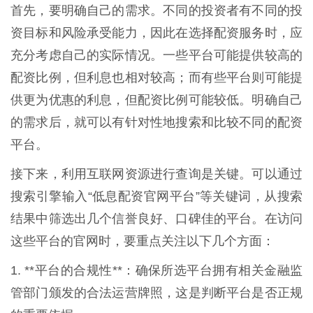
首先，要明确自己的需求。不同的投资者有不同的投
资目标和风险承受能力，因此在选择配资服务时，应
充分考虑自己的实际情况。一些平台可能提供较高的
配资比例，但利息也相对较高；而有些平台则可能提
供更为优惠的利息，但配资比例可能较低。明确自己
的需求后，就可以有针对性地搜索和比较不同的配资
平台。
接下来，利用互联网资源进行查询是关键。可以通过
搜索引擎输入“低息配资官网平台”等关键词，从搜索
结果中筛选出几个信誉良好、口碑佳的平台。在访问
这些平台的官网时，要重点关注以下几个方面：
1. **平台的合规性**：确保所选平台拥有相关金融监
管部门颁发的合法运营牌照，这是判断平台是否正规