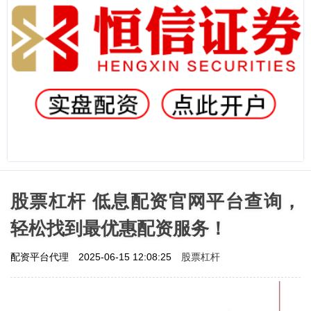
股票杠杆 低息配资官网平台查询，
轻松找到最优惠配资服务！
股票杠杆
配资平台代理
2025-06-15 12:08:25