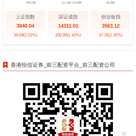
上证指数
深证成指
创业板指
3940.04
14311.01
3563.12
39.69
(1.02%)
200.89
(1.42%)
47.56
(1.35%)
香港恒信证券_前三配资平台_前三配资公司