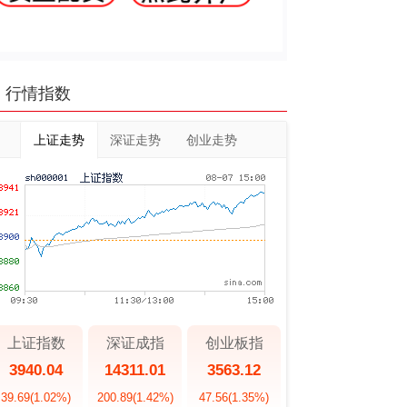
行情指数
上证走势
深证走势
创业走势
上证指数
深证成指
创业板指
3940.04
14311.01
3563.12
39.69
(1.02%)
200.89
(1.42%)
47.56
(1.35%)