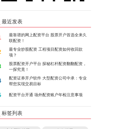
最近发表
最靠谱的网上配资平台 股票开户首选全来久
1
联配资！
最专业炒股配资 工程项目配资如何收回款
2
项？
股票配资开户平台 探秘杠杆配资翻翻配资，
3
一探究竟！
配资证券开户软件 大型配资公司中承：专业
4
帮您实现交易目标
5
配资平台开通 场外配资账户年检注意事项
标签列表