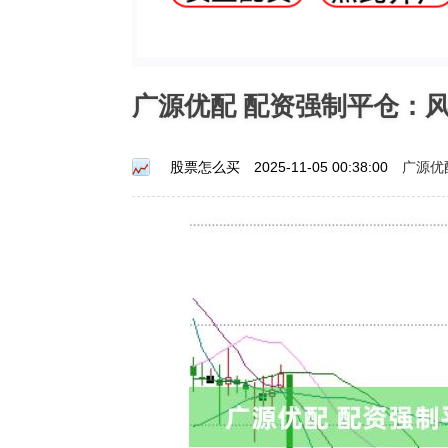
广源优配 配资强制平仓：
广源优
股票怎么买
2025-11-05 00:38:00