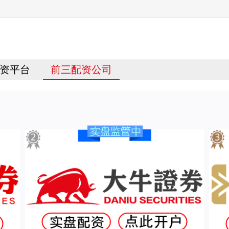
资平台
前三配资公司