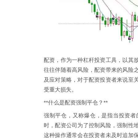
配资，作为一种杠杆投资工具，以其
往往伴随着高风险，配资带来的风险
及应对策略，对于配资投资者来说至
受重大损失。
**什么是配资强制平仓？**
强制平仓，又称爆仓，是指当投资者
时，配资公司为了控制风险，强制性
这种操作通常会在投资者未及时追加