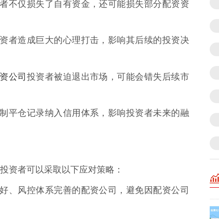
着投资者不仅损失了自有资金，还可能损失部分配资资
会对投资者造成巨大的心理打击，影响其后续的投资决
资公司
投资者被迫退出市场，可能会错失后续市
会将强制平仓记录纳入信用体系，影响投资者未来的融
投资者可以采取以下应对策略：
信誉良好、风控体系完善的配资公司，避免因配资公司