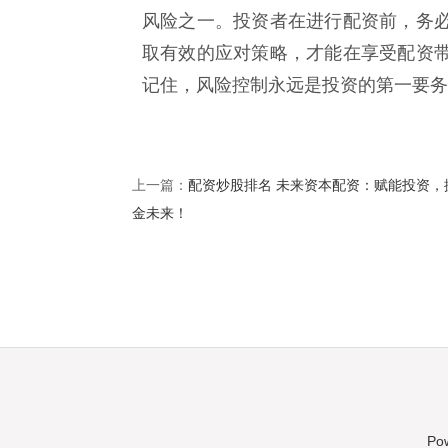
风险之一。投资者在进行配资前，务
取有效的应对策略，才能在享受配资
记住，风险控制永远是投资的第一要务
配资炒股排名 未来资本配资：赋能投资，
上一篇：
金未来！
Po