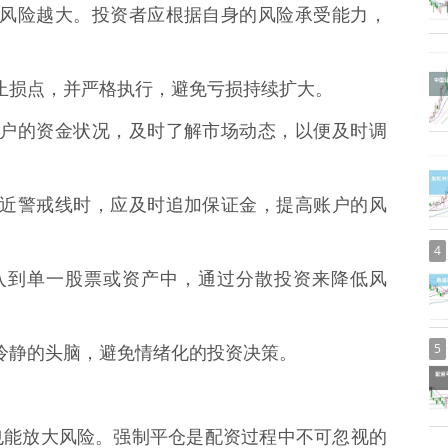
越高，风险越大。投资者应根据自身的风险承受能力，
理的止损点，并严格执行，避免亏损持续扩大。
关注账户的资金状况，及时了解市场动态，以便及时调
资金接近警戒线时，应及时追加保证金，提高账户的风
4
金投入到单一股票或资产中，通过分散投资来降低风
5
保持冷静的头脑，避免情绪化的投资决策。
也能放大风险。强制平仓是配资过程中不可忽视的