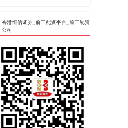
香港恒信证券_前三配资平台_前三配资
公司