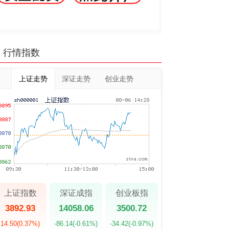
行情指数
上证走势
深证走势
创业走势
上证指数
深证成指
创业板指
3892.93
14058.06
3500.72
14.50
(0.37%)
-86.14
(-0.61%)
-34.42
(-0.97%)