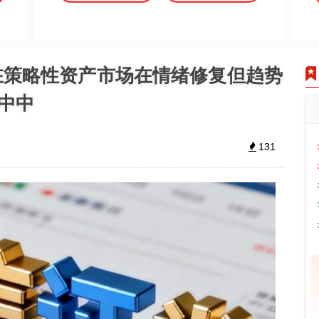
在策略性资产市场在情绪修复但趋势
中中
131