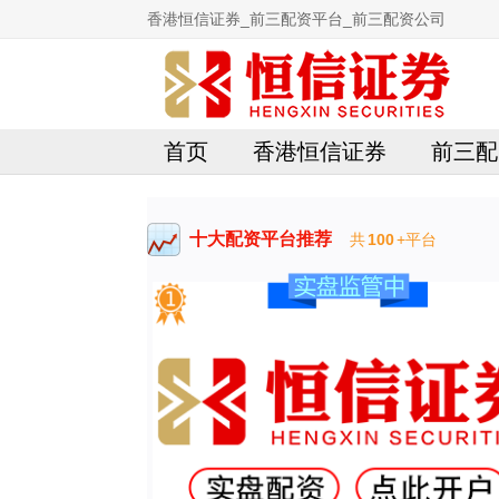
香港恒信证券_前三配资平台_前三配资公司
首页
香港恒信证券
前三配
十大配资平台推荐
共
100
+平台