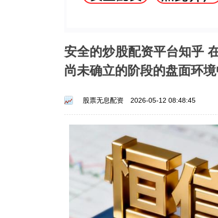
安全的炒股配资平台知乎 
尚未确立的阶段的盘面环境
股票无息配资
2026-05-12 08:48:45