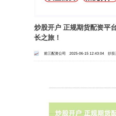
炒股开户 正规期货配资平
长之旅！
炒股
前三配资公司
2025-06-15 12:43:04