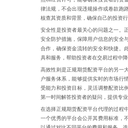
律法规，不会出现违规操作或卷款跑
核查其资质和背景，确保自己的投资行
安全性是投资者最关心的问题之一。
安全防护措施，保障用户信息的安全
合作，确保资金流转的安全和快捷。
具和服务，帮助投资者在交易过程中降
高效性则是正规期货配资平台的另一
户服务体系，能够提供实时的市场行
受能力和投资目标，灵活调整配资比
第一时间解答投资者的疑问，提供专业
在选择正规期货配资平台代理的过程
一个优秀的平台会公开其费用标准，
以通过对比不同平台的费用和服务，选