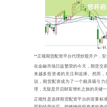
**正规期货配资平台代理炒股开户，安
在金融市场日益繁荣的今天，期货交
来越多投资者的关注和追捧。然而，
说，期货配资成为了一个颇具吸引力
理，无疑是开启财富增长之旅的关键一
正规性是选择期货配资平台的首要标
照和经营许可，能够确保投资者的资