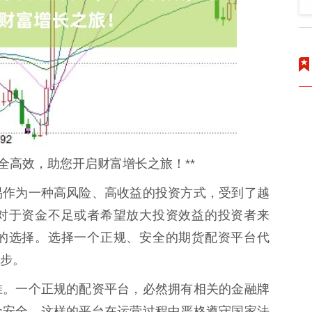
全高效，助您开启财富增长之旅！**
易作为一种高风险、高收益的投资方式，受到了越
对于资金不足或者希望放大投资效益的投资者来
的选择。选择一个正规、安全的期货配资平台代
步。
准。一个正规的配资平台，必然拥有相关的金融牌
金安全。这样的平台在运营过程中严格遵守国家法