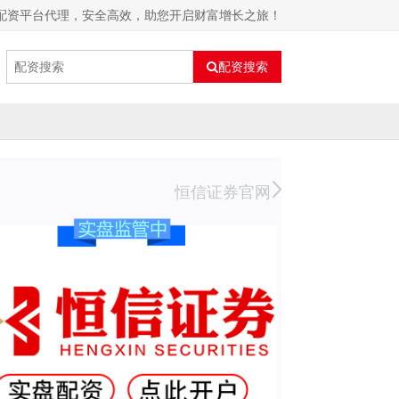
货配资平台代理，安全高效，助您开启财富增长之旅！
配资搜索
恒信证券官网