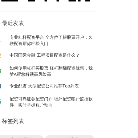
最近发表
专业杠杆配资平台 全方位了解股票开户，久
1
联配资帮你轻松入门
2
中国国际金融 工程项目配资是什么？
如何使用杠杆买股票 杠杆翻翻配资优惠，我
3
赞A帮您解锁高风险高
4
专业配资 大型配资公司推荐Top列表
配资可靠证券配资门户 场外配资账户监控软
5
件：实时掌握账户动向
标签列表