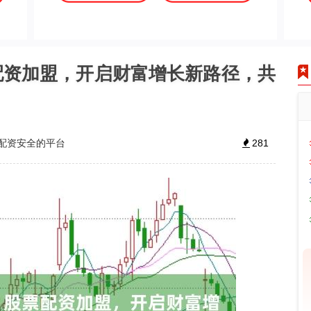
配资加盟，开启财富增长新路径，共
配资安全的平台
281