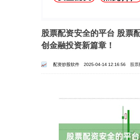
股票配资安全的平台 股票
创金融投资新篇章！
股票
配资炒股软件
2025-04-14 12:16:56