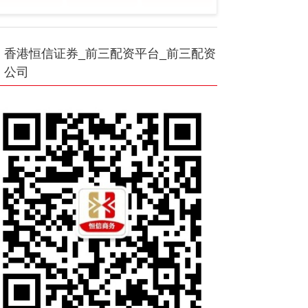
香港恒信证券_前三配资平台_前三配资
公司