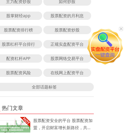
主力配资炒股
如何炒股
股掌财经app
股票配资的月利息
股票配资排行榜
股票配资炒股
股票杠杆平台排行
正规实盘配资平台
配资杠杆APP
股票网络交易平台
股票配资风险
在线网上配资平台
全部话题标签
热门文章
股票配资安全的平台 股票配资加
盟，开启财富增长新路径，共创