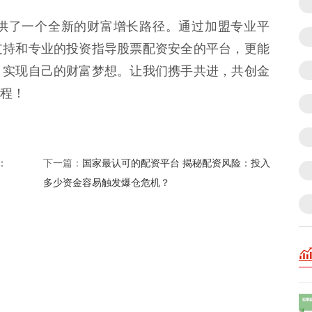
供了一个全新的财富增长路径。通过加盟专业平
支持和专业的投资指导股票配资安全的平台，更能
，实现自己的财富梦想。让我们携手共进，共创金
程！
：
国家最认可的配资平台 揭秘配资风险：投入
下一篇：
多少资金容易触发爆仓危机？