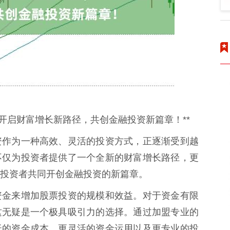
开启财富增长新路径，共创金融投资新篇章！**
资作为一种高效、灵活的投资方式，正逐渐受到越
不仅为投资者提供了一个全新的财富增长路径，更
投资者共同开创金融投资的新篇章。
资金来增加股票投资的规模和效益。对于资金有限
这无疑是一个极具吸引力的选择。通过加盟专业的
低的资金成本、更灵活的资金运用以及更专业的投