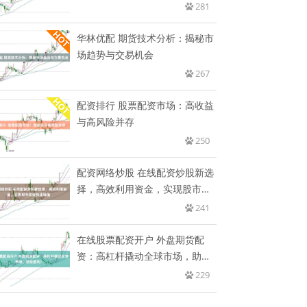
金
281
华林优配 期货技术分析：揭秘市
场趋势与交易机会
267
配资排行 股票配资市场：高收益
与高风险并存
250
配资网络炒股 在线配资炒股新选
择，高效利用资金，实现股市投
资
241
在线股票配资开户 外盘期货配
资：高杠杆撬动全球市场，助您
盈利
229