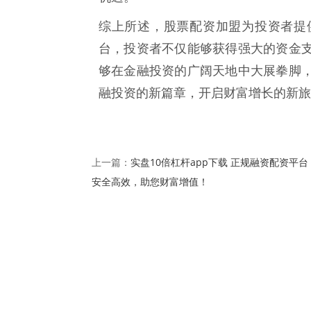
综上所述，股票配资加盟为投资者提
台，投资者不仅能够获得强大的资金
够在金融投资的广阔天地中大展拳脚
融投资的新篇章，开启财富增长的新旅
实盘10倍杠杆app下载 正规融资配资平台
上一篇：
安全高效，助您财富增值！