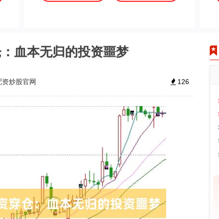
仓：血本无归的投资噩梦
配资炒股官网
126