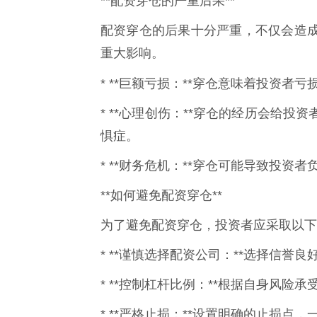
**配资穿仓的严重后果**
配资穿仓的后果十分严重，不仅会造
重大影响。
* **巨额亏损：**穿仓意味着投资者
* **心理创伤：**穿仓的经历会给
惧症。
* **财务危机：**穿仓可能导致投资
**如何避免配资穿仓**
为了避免配资穿仓，投资者应采取以下
* **谨慎选择配资公司：**选择信誉
* **控制杠杆比例：**根据自身风险
* **严格止损：**设置明确的止损