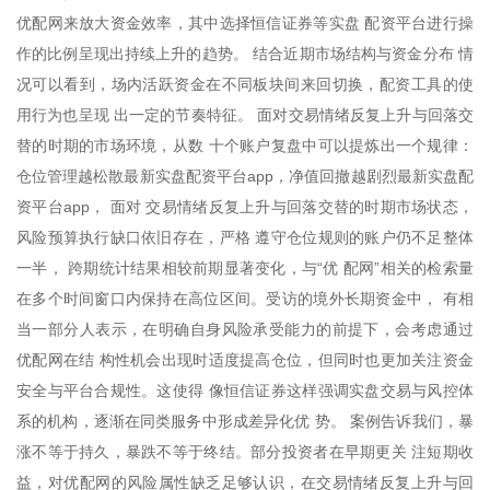
优配网来放大资金效率，其中选择恒信证券等实盘 配资平台进行操
作的比例呈现出持续上升的趋势。 结合近期市场结构与资金分布 情
况可以看到，场内活跃资金在不同板块间来回切换，配资工具的使
用行为也呈现 出一定的节奏特征。 面对交易情绪反复上升与回落交
替的时期的市场环境，从数 十个账户复盘中可以提炼出一个规律：
仓位管理越松散最新实盘配资平台app，净值回撤越剧烈最新实盘配
资平台app， 面对 交易情绪反复上升与回落交替的时期市场状态，
风险预算执行缺口依旧存在，严格 遵守仓位规则的账户仍不足整体
一半， 跨期统计结果相较前期显著变化，与“优 配网”相关的检索量
在多个时间窗口内保持在高位区间。受访的境外长期资金中， 有相
当一部分人表示，在明确自身风险承受能力的前提下，会考虑通过
优配网在结 构性机会出现时适度提高仓位，但同时也更加关注资金
安全与平台合规性。这使得 像恒信证券这样强调实盘交易与风控体
系的机构，逐渐在同类服务中形成差异化优 势。 案例告诉我们，暴
涨不等于持久，暴跌不等于终结。部分投资者在早期更关 注短期收
益，对优配网的风险属性缺乏足够认识，在交易情绪反复上升与回