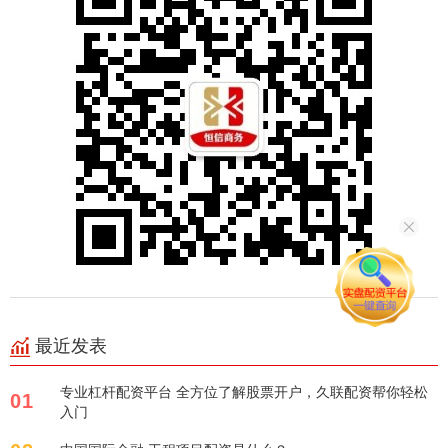
最近发表
专业杠杆配资平台 全方位了解股票开户，久联配资帮你轻松
01
入门