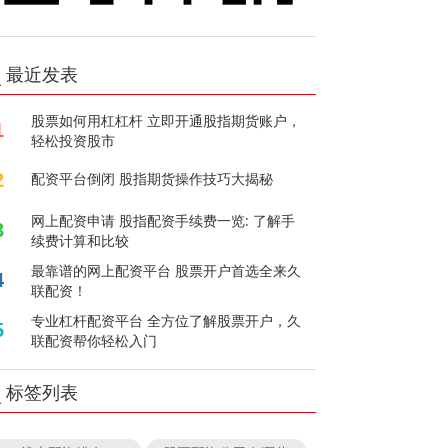
最近发表
股票如何用杠杠杆 立即开通股指期货账户，
1
轻松投资股市
2
配资平台倒闭 股指期货操作技巧大揭秘
网上配资申请 股指配资手续费一览: 了解手
3
续费计算和比较
最靠谱的网上配资平台 股票开户首选全来久
4
联配资！
专业杠杆配资平台 全方位了解股票开户，久
5
联配资帮你轻松入门
标签列表