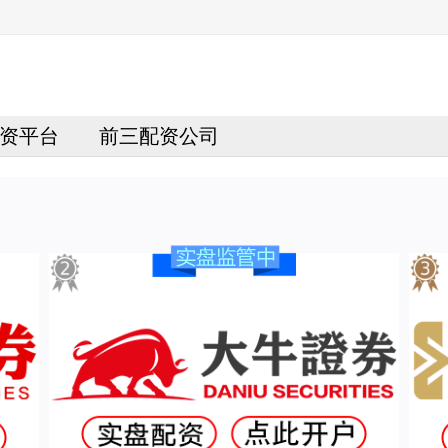
资平台
前三配资公司