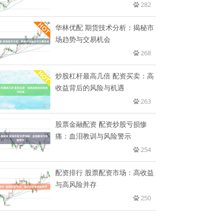
金
282
华林优配 期货技术分析：揭秘市
场趋势与交易机会
268
炒股杠杆最高几倍 配资买卖：高
收益背后的风险与机遇
263
股票金融配资 配资炒股亏损惨
痛：血泪教训与风险警示
254
配资排行 股票配资市场：高收益
与高风险并存
250