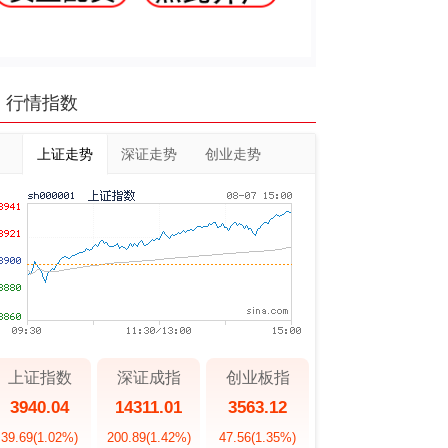
行情指数
上证走势
深证走势
创业走势
上证指数
深证成指
创业板指
3940.04
14311.01
3563.12
39.69
(1.02%)
200.89
(1.42%)
47.56
(1.35%)