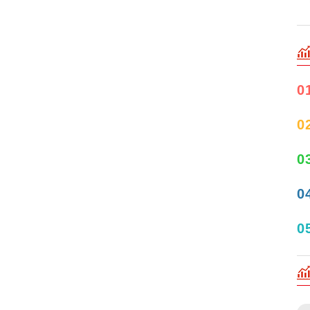
0
0
0
0
0