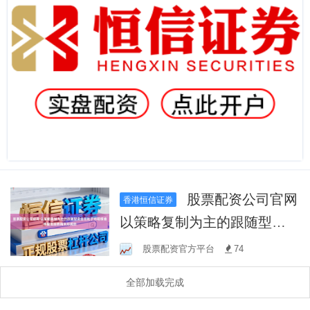
股票配资公司官网
香港恒信证券
以策略复制为主的跟随型资
金在处于市场情绪修复但趋
股票配资官方平台
74
势尚未形成的
全部加载完成