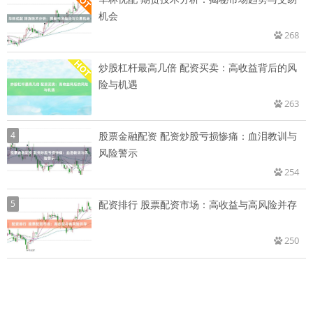
机会
268
炒股杠杆最高几倍 配资买卖：高收益背后的风
险与机遇
263
4
股票金融配资 配资炒股亏损惨痛：血泪教训与
风险警示
254
5
配资排行 股票配资市场：高收益与高风险并存
250