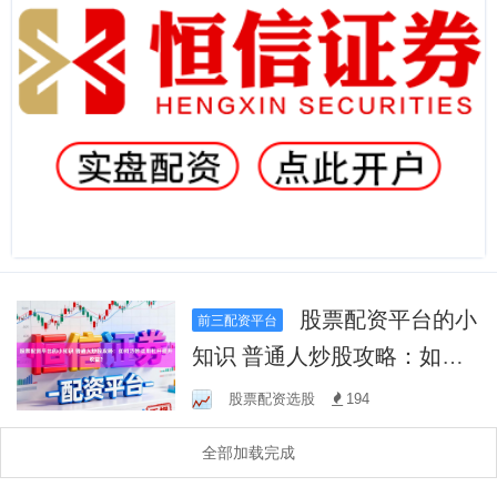
股票配资平台的小
前三配资平台
知识 普通人炒股攻略：如何
巧妙运用杠杆提升收益？
股票配资选股
194
全部加载完成