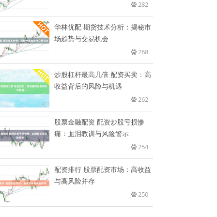
金
282
华林优配 期货技术分析：揭秘市
场趋势与交易机会
268
炒股杠杆最高几倍 配资买卖：高
收益背后的风险与机遇
262
股票金融配资 配资炒股亏损惨
痛：血泪教训与风险警示
254
配资排行 股票配资市场：高收益
与高风险并存
250