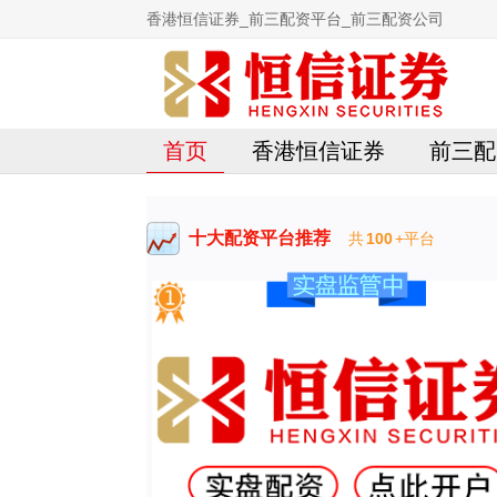
香港恒信证券_前三配资平台_前三配资公司
首页
香港恒信证券
前三配
十大配资平台推荐
共
100
+平台