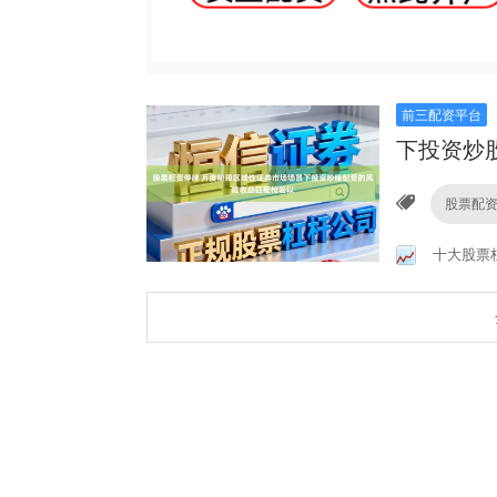
前三配资平台
下投资炒
股票配
十大股票