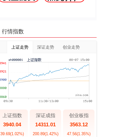
行情指数
上证走势
深证走势
创业走势
上证指数
深证成指
创业板指
3940.04
14311.01
3563.12
39.69
(1.02%)
200.89
(1.42%)
47.56
(1.35%)