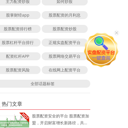
主力配资炒股
如何炒股
股掌财经app
股票配资的月利息
股票配资排行榜
股票配资炒股
股票杠杆平台排行
正规实盘配资平台
配资杠杆APP
股票网络交易平台
股票配资风险
在线网上配资平台
全部话题标签
热门文章
股票配资安全的平台 股票配资加
盟，开启财富增长新路径，共创