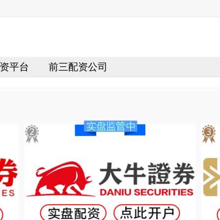
资平台
前三配资公司