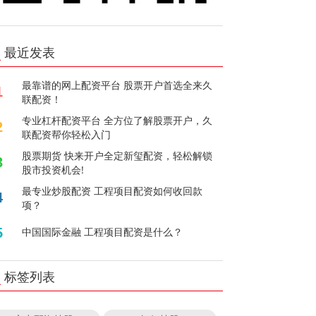
最近发表
最靠谱的网上配资平台 股票开户首选全来久
1
联配资！
专业杠杆配资平台 全方位了解股票开户，久
2
联配资帮你轻松入门
股票期货 快来开户全定新玺配资，轻松解锁
3
股市投资机会!
最专业炒股配资 工程项目配资如何收回款
4
项？
5
中国国际金融 工程项目配资是什么？
标签列表