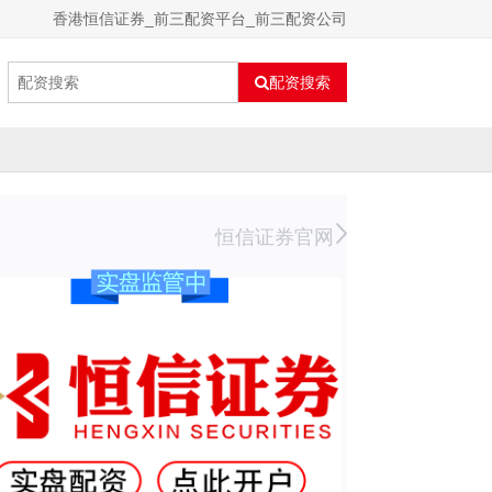
香港恒信证券_前三配资平台_前三配资公司
配资搜索
恒信证券官网