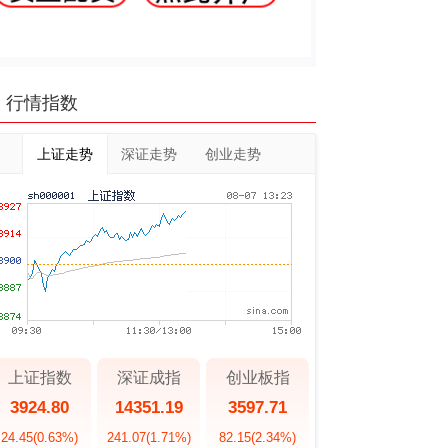
行情指数
上证走势
深证走势
创业走势
上证指数
深证成指
创业板指
3924.80
14351.19
3597.71
24.45
(0.63%)
241.07
(1.71%)
82.15
(2.34%)