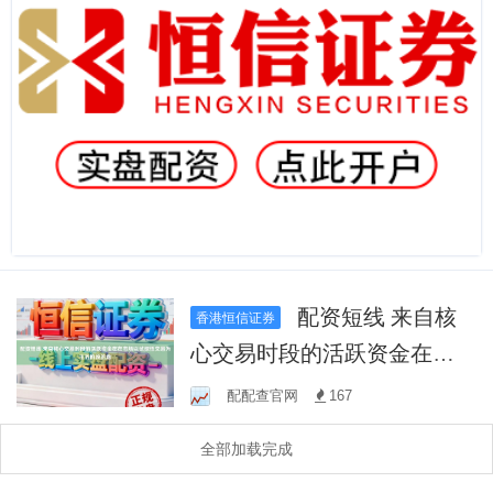
配资短线 来自核
香港恒信证券
心交易时段的活跃资金在在
市场以试探性交易为主的阶
配配查官网
167
段的盘
全部加载完成