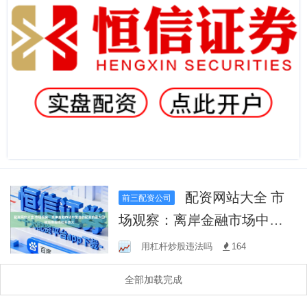
配资网站大全 市
前三配资公司
场观察：离岸金融市场中靠
谱的配资的最大回撤预警围
用杠杆炒股违法吗
164
绕杠杆放大
全部加载完成