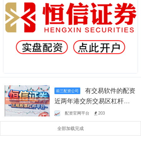
有交易软件的配资
前三配资公司
近两年港交所交易区杠杆融
资炒股的因子有效性回测跟
配资官网平台
203
踪群体行为反
全部加载完成