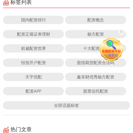
标签列表
国内配资排行
配资概念
配资正规证券理财
杨方配资
权威配资世界
十大配资公司
恒指开户配资
股指期货配资合法吗
天宇优配
鑫东财优秀杨方配资
配资APP
股票信托配资
全部话题标签
热门文章