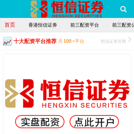
首页
香港恒信证券
前三配资平台
前三配资
十大配资平台推荐
恒信证券官网
共
100
+平台