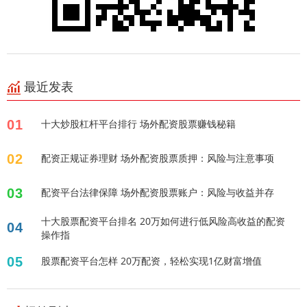
最近发表
01
十大炒股杠杆平台排行 场外配资股票赚钱秘籍
02
配资正规证券理财 场外配资股票质押：风险与注意事项
03
配资平台法律保障 场外配资股票账户：风险与收益并存
十大股票配资平台排名 20万如何进行低风险高收益的配资
04
操作指
05
股票配资平台怎样 20万配资，轻松实现1亿财富增值