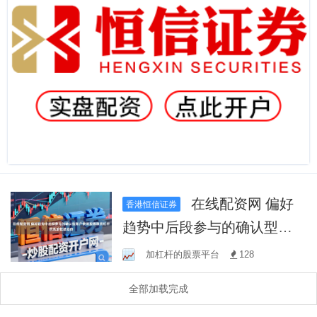
在线配资网 偏好
香港恒信证券
趋势中后段参与的确认型账
户使用股票融资杠杆的系统
加杠杆的股票平台
128
性波动传
全部加载完成