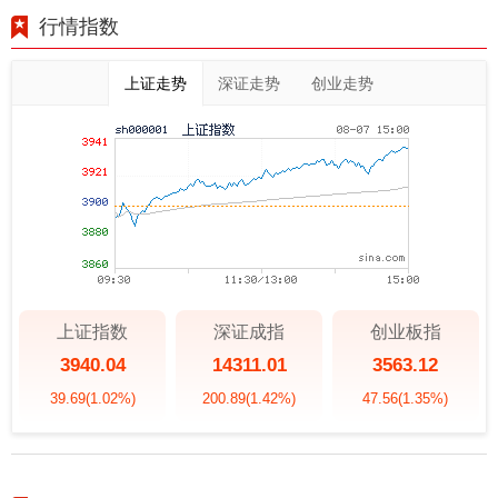
行情指数
上证走势
深证走势
创业走势
上证指数
深证成指
创业板指
3940.04
14311.01
3563.12
39.69
(1.02%)
200.89
(1.42%)
47.56
(1.35%)