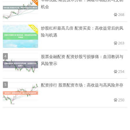
机会
268
炒股杠杆最高几倍 配资买卖：高收益背后的风
险与机遇
263
4
股票金融配资 配资炒股亏损惨痛：血泪教训与
风险警示
254
5
配资排行 股票配资市场：高收益与高风险并存
250