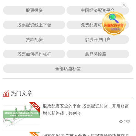
股票投资
中国经济配资平台
股票配资线上平台
免费配资可盈平台
贷款配资
炒股开户门户
股票如何操作杠杆
鑫鼎盛控股
全部话题标签
热门文章
股票配资安全的平台 股票配资加盟，开启财富
增长新路径，共创金
282
华林优配 期货技术分析：揭秘市场趋势与交易