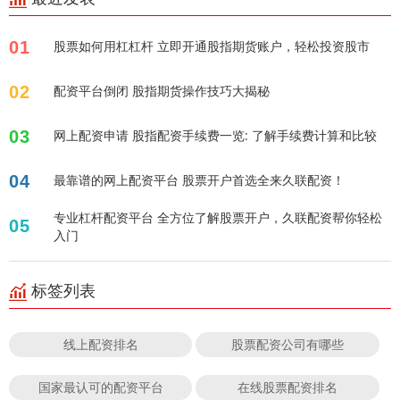
01
股票如何用杠杠杆 立即开通股指期货账户，轻松投资股市
02
配资平台倒闭 股指期货操作技巧大揭秘
03
网上配资申请 股指配资手续费一览: 了解手续费计算和比较
04
最靠谱的网上配资平台 股票开户首选全来久联配资！
专业杠杆配资平台 全方位了解股票开户，久联配资帮你轻松
05
入门
标签列表
线上配资排名
股票配资公司有哪些
国家最认可的配资平台
在线股票配资排名