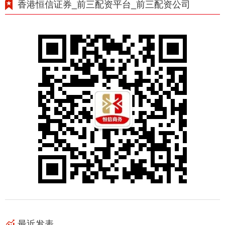
香港恒信证券_前三配资平台_前三配资公司
最近发表