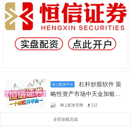
杠杆炒股软件 策
前三配资平台
略性资产市场中天金加银投
顾的因子漂移监测结合区域
网上配资官网
212
样本进行的
全部加载完成