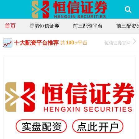
首页
香港恒信证券
前三配资平台
前三配资
十大配资平台推荐
恒信证券官网
共
100
+平台