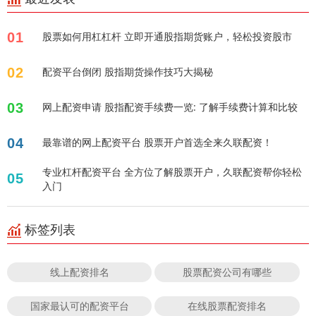
01
股票如何用杠杠杆 立即开通股指期货账户，轻松投资股市
02
配资平台倒闭 股指期货操作技巧大揭秘
03
网上配资申请 股指配资手续费一览: 了解手续费计算和比较
04
最靠谱的网上配资平台 股票开户首选全来久联配资！
专业杠杆配资平台 全方位了解股票开户，久联配资帮你轻松
05
入门
标签列表
线上配资排名
股票配资公司有哪些
国家最认可的配资平台
在线股票配资排名