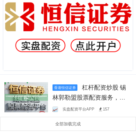
杠杆配资炒股 锡
香港恒信证券
林郭勒盟股票配资服务，专
业助力投资者实现财富增值
实盘配资平台APP
157
全部加载完成